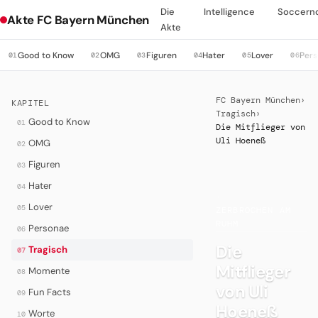
Die
Intelligence
Soccern
Akte FC Bayern München
Akte
Good to Know
OMG
Figuren
Hater
Lover
Per
01
02
03
04
05
06
FC Bayern München
›
KAPITEL
Tragisch
›
Good to Know
01
Die Mitflieger von
Uli Hoeneß
OMG
02
Figuren
03
Hater
04
·
Lover
05
ZERBROCHEN AM
RUHM
Personae
06
Die
Tragisch
07
Mitflieger
Momente
08
von Uli
Fun Facts
09
Hoeneß
Worte
10