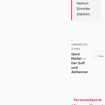
Helmut
Simmler
starben.
←
VORHERIGE
STORY
Gerd
↑ Zum 
Müller —
Der Suff
und
Alzheimer
Personae
Special