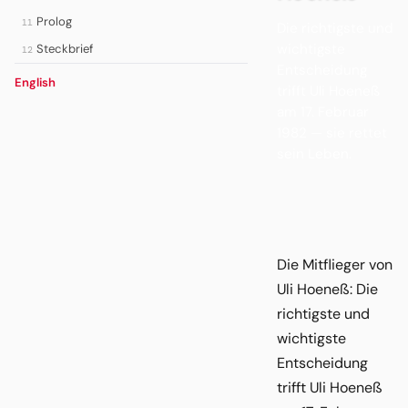
Prolog
11
Die richtigste und
wichtigste
Steckbrief
12
Entscheidung
English
trifft Uli Hoeneß
am 17. Februar
1982 — sie rettet
sein Leben.
Die Mitflieger von
Uli Hoeneß: Die
richtigste und
wichtigste
Entscheidung
trifft Uli Hoeneß