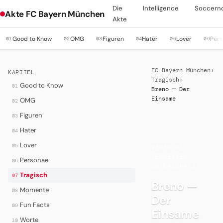
Die
Intelligence
Soccern
Akte FC Bayern München
Akte
Good to Know
OMG
Figuren
Hater
Lover
Per
01
02
03
04
05
06
FC Bayern München
›
KAPITEL
Tragisch
›
Good to Know
01
Breno — Der
Einsame
OMG
02
Figuren
03
Hater
04
·
Lover
05
VERFOLGT,
VERGESSEN,
Personae
06
UNTERSCHÄTZT
Tragisch
07
Breno —
Momente
08
Der
Fun Facts
09
Einsame
Worte
10