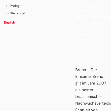
2007 bester
Prolog
11
brasilianischer
Steckbrief
12
Nachwuchsverteidi
— 2012 zu drei
English
Jahren und neun
Monaten Haft
verurteilt.
Breno – Der
Einsame: Breno
gilt im Jahr 2007
als bester
brasilianischer
Nachwuchsverteidig
Er spielt von