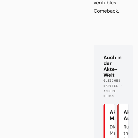
veritables
Comeback.
Auch in
der
Akte-
Welt
GLEICHES
KAPITEL ·
ANDERE
KLUBS
Akte
Akte
Mainz
Augs
Die graue
Rumble
Maus und
the