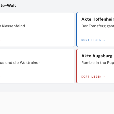
kte-Welt
Akte Hoffenhe
 Klassenfeind
Der Transfergigan
→
DORT LESEN →
Akte Augsburg
us und die Welttrainer
Rumble in the Pu
→
DORT LESEN →