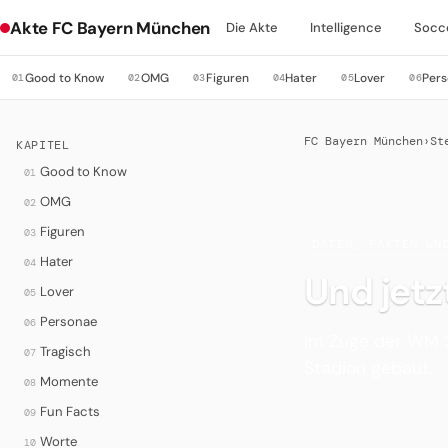
Akte FC Bayern München
Die Akte
Intelligence
Socc
Good to Know
OMG
Figuren
Hater
Lover
Per
01
02
03
04
05
06
FC Bayern München
›
St
KAPITEL
Good to Know
01
OMG
02
Figuren
03
·
DATEN, FAKTEN UN
Hater
04
Und jetz
Lover
05
Personae
06
Im Zuge der WM 2
Tragisch
07
Stadion gebaut.
Momente
08
Fun Facts
09
Worte
10