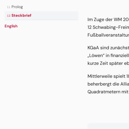
Prolog
11
Steckbrief
12
Im Zuge der WM 200
English
12 Schwabing-Freim
Fußballveranstaltu
KGaA sind zunächst 
„Löwen“ in finanzie
kurze Zeit später e
Mittlerweile spielt
beherbergt die Alli
Quadratmetern mit 