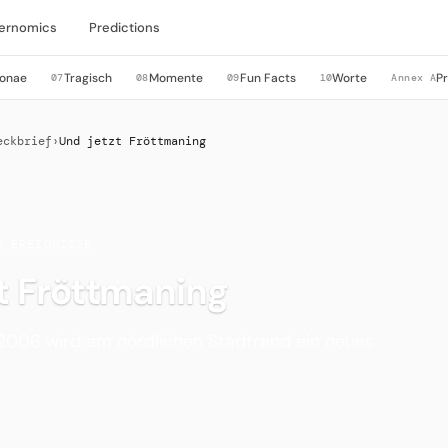
ernomics
Predictions
sonae
Tragisch
Momente
Fun Facts
Worte
P
07
08
09
10
Annex A
eckbrief
›
Und jetzt Fröttmaning
D EREIGNISSE
t Fröttmaning
006 wird am nördlichen Stadtrand ein neues