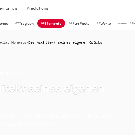
ernomics
Predictions
sonae
Tragisch
Momente
Fun Facts
Worte
P
07
08
09
10
Annex A
ecial Moments
›
Der Architekt seines eigenen Glücks
ERREVOLUTION
itekt seines eigenen
em Sturz der Führungsetage nur indirekt zu tun —
Bedingungen geschaffen.