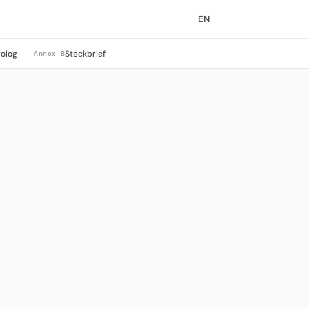
EN
rolog
Steckbrief
Annex B