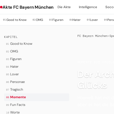
Akte FC Bayern München
Die Akte
Intelligence
Socc
Good to Know
OMG
Figuren
Hater
Lover
Per
01
02
03
04
05
06
FC Bayern München
›
Sp
KAPITEL
Good to Know
01
OMG
02
Figuren
03
MOMENTE
·
DIE SPIEL
Hater
04
Der Arch
Lover
05
Glücks
Personae
06
Tragisch
07
Hoeneß hat mit d
Momente
08
aber er hat die 
Fun Facts
09
Worte
10