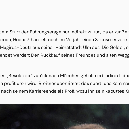
dem Sturz der Führungsetage nur indirekt zu tun, da er zur Z
ennoch, Hoeneß handelt noch im Vorjahr einen Sponsorenver
 Magirus-Deutz aus seiner Heimatstadt Ulm aus. Die Gelder, s
wendet werden: Den Rückkauf seines Freundes und alten Wegge
en „Revoluzzer“ zurück nach München geholt und indirekt e
 profitieren wird. Breitner übernimmt das sportliche Komma
r nach seinem Karriereende als Profi, wozu ihn sein kaputtes K