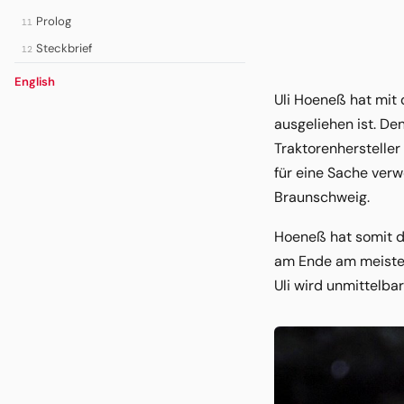
Prolog
11
Steckbrief
12
English
Uli Hoeneß hat mit 
ausgeliehen ist. D
Traktorenhersteller
für eine Sache ver
Braunschweig.
Hoeneß hat somit d
am Ende am meisten
Uli wird unmittelba