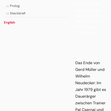
Spielerrevolte
Prolog
11
der Bundesliga —
Steckbrief
12
die verwöhnten
Bayern-Stars
English
lehnen den
Schleifer ab.
Das Ende von
Gerd Müller und
Wilhelm
Neudecker: Im
Jahr 1979 gibt es
Dauerärger
zwischen Trainer
Pal Csernai und