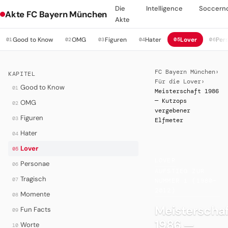
Die
Intelligence
Soccern
Akte FC Bayern München
Akte
Good to Know
OMG
Figuren
Hater
Lover
Per
01
02
03
04
05
06
FC Bayern München
›
KAPITEL
Für die Lover
›
Good to Know
01
Meisterschaft 1986
— Kutzops
OMG
02
vergebener
Figuren
03
Elfmeter
Hater
04
Lover
05
LOVER
·
Personae
06
AUFSTIEG ZUR
Tragisch
07
NUMMER 1 (1980–
2012)
Momente
08
Meisterschaf
Fun Facts
09
1986 —
Worte
10