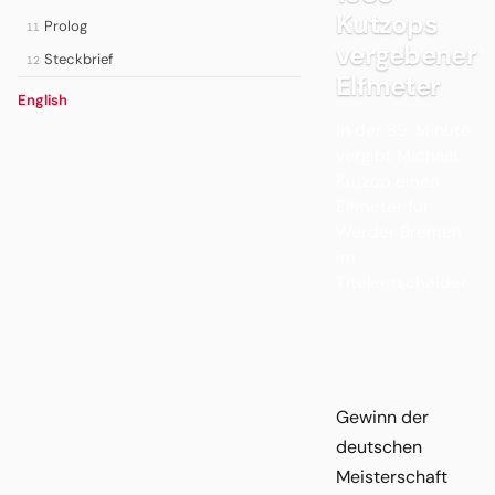
Kutzops
Prolog
11
vergebener
Steckbrief
12
Elfmeter
English
In der 89. Minute
vergibt Michael
Kutzop einen
Elfmeter für
Werder Bremen
im
Titelentscheider.
Gewinn der
deutschen
Meisterschaft