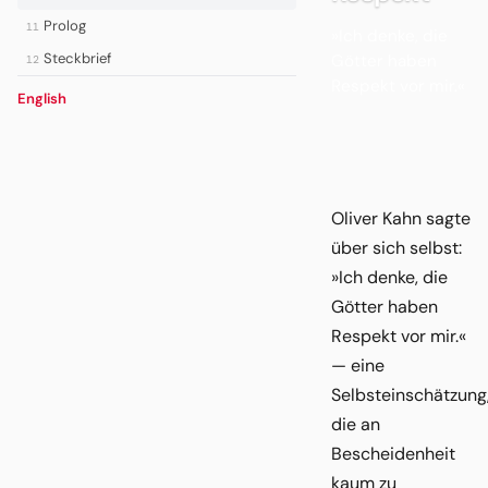
Prolog
11
»Ich denke, die
Steckbrief
Götter haben
12
Respekt vor mir.«
English
Oliver Kahn sagte
über sich selbst:
»Ich denke, die
Götter haben
Respekt vor mir.«
— eine
Selbsteinschätzung
die an
Bescheidenheit
kaum zu