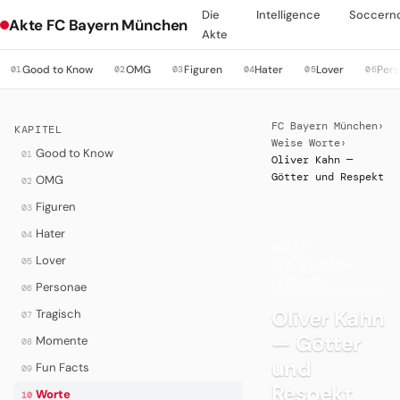
Die
Intelligence
Soccern
Akte FC Bayern München
Akte
Good to Know
OMG
Figuren
Hater
Lover
Per
01
02
03
04
05
06
FC Bayern München
›
KAPITEL
Weise Worte
›
Good to Know
01
Oliver Kahn —
Götter und Respekt
OMG
02
Figuren
03
Hater
04
WORTE
·
Lover
05
DIE BAYERN-
LEGENDEN
Personae
06
Oliver Kahn
Tragisch
07
— Götter
Momente
08
und
Fun Facts
09
Respekt
Worte
10