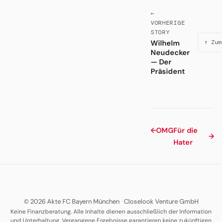
←
VORHERIGE
STORY
Wilhelm
↑ Zum
Neudecker
— Der
Präsident
←
OMG
Für die
→
Hater
© 2026 Akte FC Bayern München
·
Closelook Venture GmbH
Keine Finanzberatung. Alle Inhalte dienen ausschließlich der Information
und Unterhaltung. Vergangene Ergebnisse garantieren keine zukünftigen