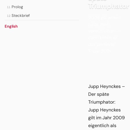
Triumphator
Prolog
11
Steckbrief
12
2009 gilt er als
nicht mehr
English
vermittelbar —
dann liefert er
das perfekte
Triple 2013.
Jupp Heynckes –
Der späte
Triumphator:
Jupp Heynckes
gilt im Jahr 2009
eigentlich als