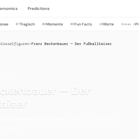
ernomics
Predictions
sonae
Tragisch
Momente
Fun Facts
Worte
P
07
08
09
10
Annex A
hlüsselfiguren
›
Franz Beckenbauer — Der Fußballkaiser
TEKTEN
eckenbauer — Der
aiser
, Mittelfeldantreiber oder Libero — er war der
fang an.