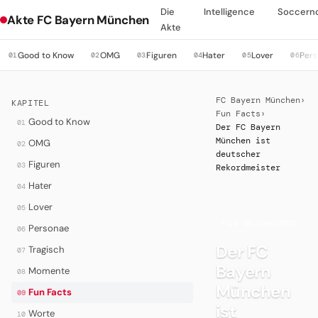
Die
Intelligence
Soccern
Akte FC Bayern München
Akte
Good to Know
OMG
Figuren
Hater
Lover
Per
01
02
03
04
05
06
FC Bayern München
›
KAPITEL
Fun Facts
›
Good to Know
01
Der FC Bayern
München ist
OMG
02
deutscher
Figuren
03
Rekordmeister
Hater
04
Lover
05
·
FÜR BLOWHARDS
Personae
06
Der FC
Tragisch
07
Bayern
Momente
08
München
Fun Facts
09
ist
Worte
10