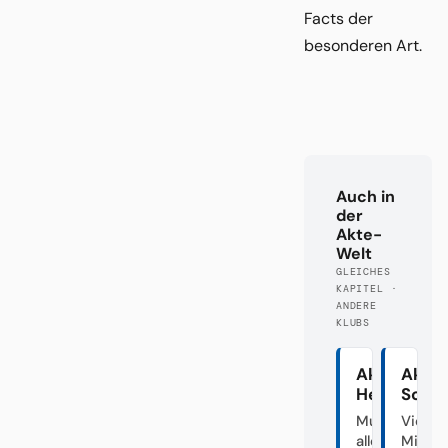
Facts der
besonderen Art.
Auch in
der
Akte-
Welt
GLEICHES
KAPITEL ·
ANDERE
KLUBS
Akte
Akte
Hertha
Schal
Mutter
Vier
aller
Minut