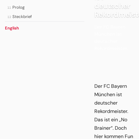
deutscher
Prolog
11
Rekordmeist
Steckbrief
12
Der FC Bayern
English
München ist
deutscher
Rekordmeister.
Der FC Bayern
München ist
deutscher
Rekordmeister.
Das ist ein „No
Brainer“. Doch
hier kommen Fun