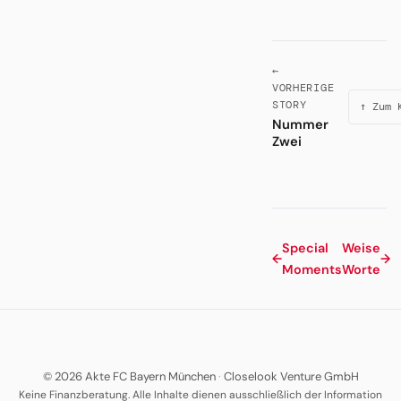
←
VORHERIGE
STORY
↑ Zum 
Nummer
Zwei
Special
Weise
←
→
Moments
Worte
© 2026 Akte FC Bayern München
·
Closelook Venture GmbH
Keine Finanzberatung. Alle Inhalte dienen ausschließlich der Information