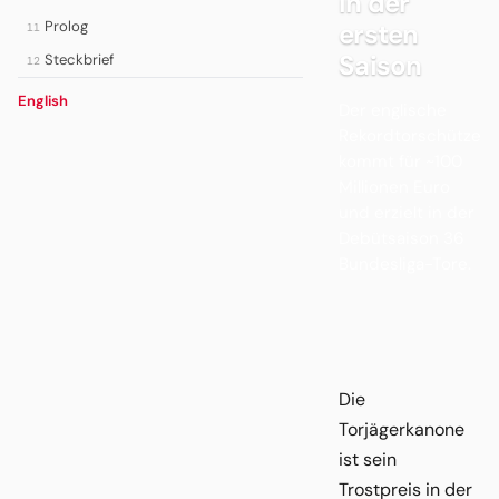
in der
Prolog
ersten
11
Saison
Steckbrief
12
English
Der englische
Rekordtorschütze
kommt für ~100
Millionen Euro
und erzielt in der
Debütsaison 36
Bundesliga-Tore.
Die
Torjägerkanone
ist sein
Trostpreis in der