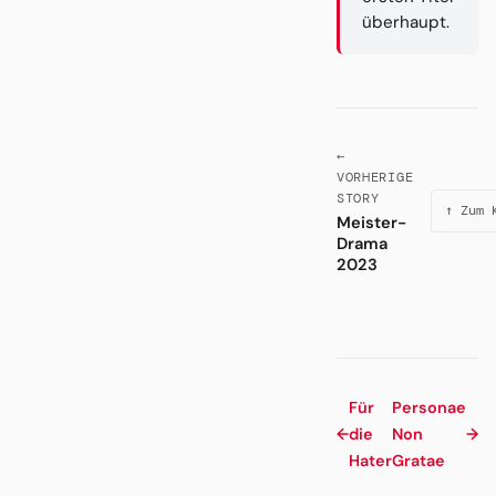
überhaupt.
←
VORHERIGE
STORY
↑ Zum 
Meister-
Drama
2023
Für
Personae
←
die
Non
→
Hater
Gratae