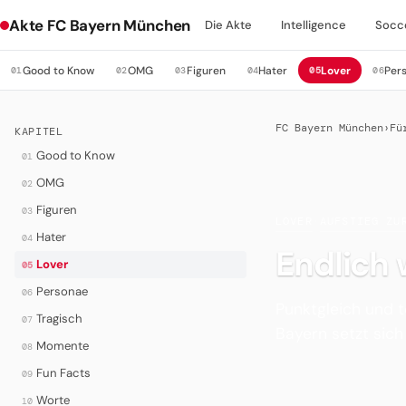
Akte FC Bayern München
Die Akte
Intelligence
Socc
Good to Know
OMG
Figuren
Hater
Lover
Per
01
02
03
04
05
06
FC Bayern München
›
Fü
KAPITEL
Good to Know
01
OMG
02
Figuren
03
LOVER
·
AUFSTIEG ZU
Hater
04
Endlich 
Lover
05
Personae
06
Punktgleich und t
Tragisch
07
Bayern setzt sich
Momente
08
Fun Facts
09
Worte
10