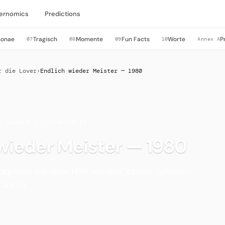
ernomics
Predictions
sonae
Tragisch
Momente
Fun Facts
Worte
P
07
08
09
10
Annex A
r die Lover
›
Endlich wieder Meister — 1980
R NUMMER 1 (1980–2012)
wieder Meister — 1980
orgleich mit dem HSV vor den letzten Spielen —
 durch.