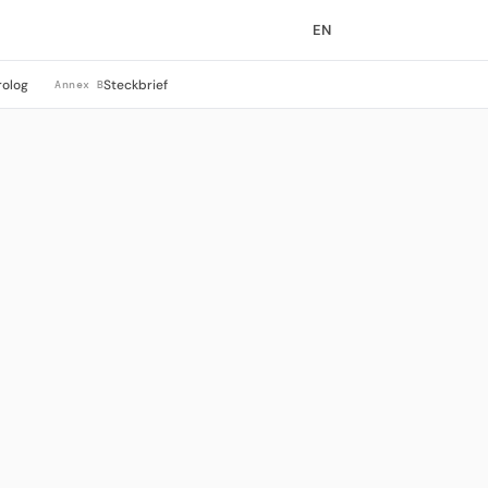
EN
rolog
Steckbrief
Annex B