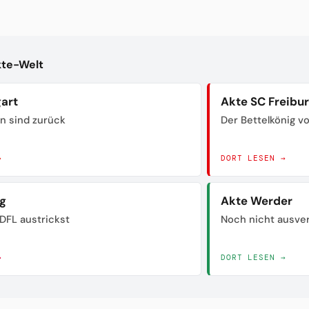
kte-Welt
gart
Akte SC Freibu
n sind zurück
Der Bettelkönig 
→
DORT LESEN →
ig
Akte Werder
DFL austrickst
Noch nicht ausve
→
DORT LESEN →