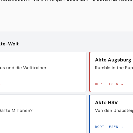
kte-Welt
Akte Augsburg
us und die Welttrainer
Rumble in the Pu
→
DORT LESEN →
Akte HSV
älfte Millionen?
Von den Unabstei
→
DORT LESEN →