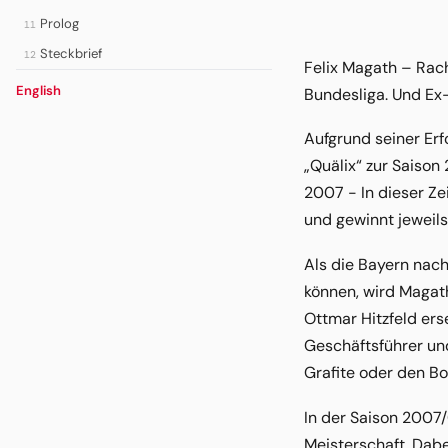
Prolog
11
Steckbrief
12
Felix Magath – Rach
English
Bundesliga. Und Ex-T
Aufgrund seiner Erf
„Quälix“ zur Saison
2007 - In dieser Z
und gewinnt jeweils
Als die Bayern nac
können, wird Magat
Ottmar Hitzfeld er
Geschäftsführer und
Grafite oder den Bo
In der Saison 2007
Meisterschaft. Dabe