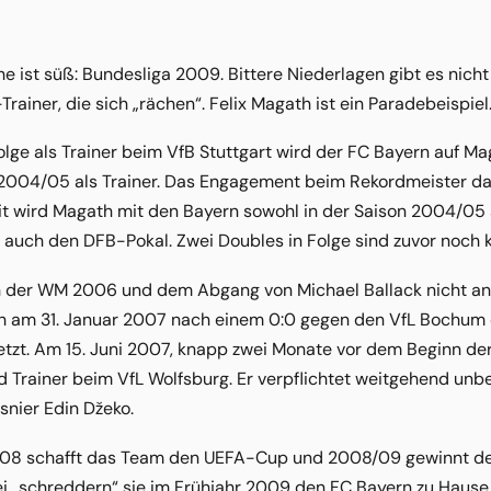
e ist süß: Bundesliga 2009. Bittere Niederlagen gibt es nicht
rainer, die sich „rächen“. Felix Magath ist ein Paradebeispiel
olge als Trainer beim VfB Stuttgart wird der FC Bayern auf M
 2004/05 als Trainer. Das Engagement beim Rekordmeister dau
eit wird Magath mit den Bayern sowohl in der Saison 2004/0
 auch den DFB-Pokal. Zwei Doubles in Folge sind zuvor noch 
h der WM 2006 und dem Abgang von Michael Ballack nicht an 
h am 31. Januar 2007 nach einem 0:0 gegen den VfL Bochum 
setzt. Am 15. Juni 2007, knapp zwei Monate vor dem Beginn d
 Trainer beim VfL Wolfsburg. Er verpflichtet weitgehend unbe
snier Edin Džeko.
/08 schafft das Team den UEFA-Cup und 2008/09 gewinnt de
i „schreddern“ sie im Frühjahr 2009 den FC Bayern zu Hause m