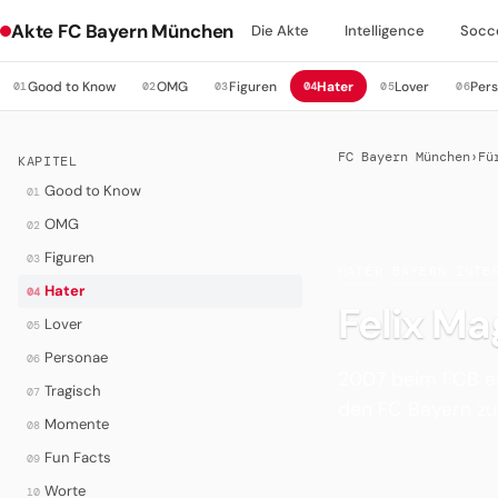
Akte FC Bayern München
Die Akte
Intelligence
Socc
Good to Know
OMG
Figuren
Hater
Lover
Per
01
02
03
04
05
06
FC Bayern München
›
Fü
KAPITEL
Good to Know
01
OMG
02
Figuren
03
HATER
·
BAYERN INTE
Hater
04
Felix Ma
Lover
05
Personae
06
2007 beim FCB e
Tragisch
07
den FC Bayern zu 
Momente
08
Fun Facts
09
Worte
10