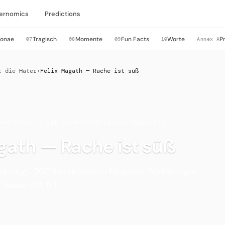
ernomics
Predictions
sonae
Tragisch
Momente
Fun Facts
Worte
P
07
08
09
10
Annex A
r die Hater
›
Felix Magath — Rache ist süß
RNATIONAL — DIE CHAMPIONS-LEAGUE-DESASTER
gath — Rache ist süß
ntsorgt, 2009 schreddern Magaths Wolfsburger
Hause mit 5:1.