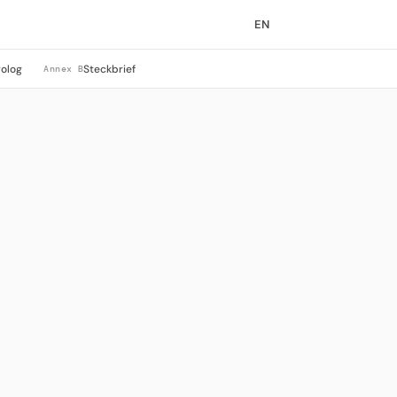
EN
rolog
Steckbrief
Annex B